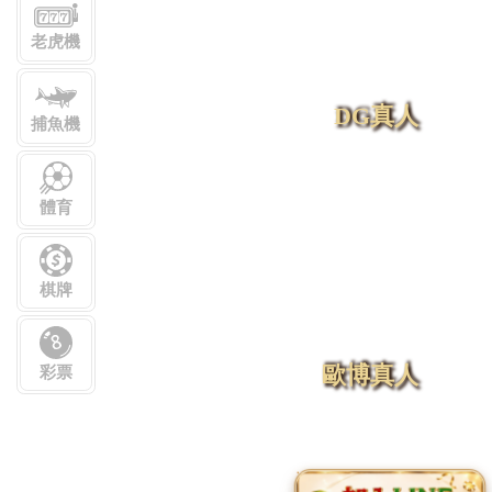
老虎機
DG真人
捕魚機
體育
棋牌
歐博真人
彩票