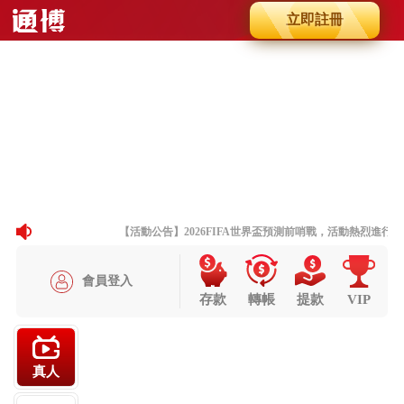
立即註冊
Slide 8 of 8
Previous
Next
【活動公告】2026FIFA世界盃預測前哨戰，活動熱烈進行中
會員登入
存款
轉帳
提款
VIP
真人