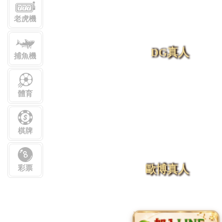
老虎機
DG真人
捕魚機
體育
棋牌
歐博真人
彩票