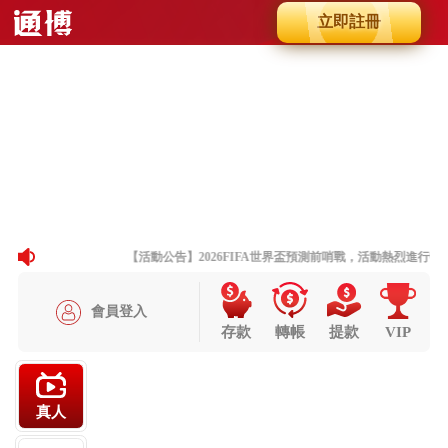
立即註冊
Slide 8 of 8
Previous
Next
【活動公告】2026FIFA世界盃預測前哨戰，活動熱烈進行中
會員登入
存款
轉帳
提款
VIP
真人