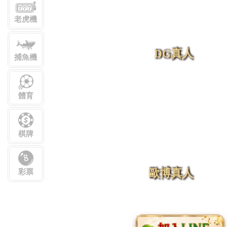
老虎機
DG真人
捕魚機
體育
棋牌
歐博真人
彩票