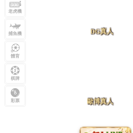
老虎機
DG真人
捕魚機
體育
棋牌
歐博真人
彩票